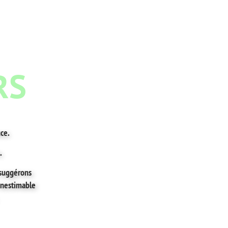
RS
uce.
s.
 suggérons
inestimable